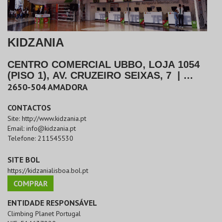
KIDZANIA
CENTRO COMERCIAL UBBO, LOJA 1054
(PISO 1), AV. CRUZEIRO SEIXAS, 7
|
AMADORA
2650-504
AMADORA
CONTACTOS
Site:
http://www.kidzania.pt
Email:
info@kidzania.pt
Telefone:
211545530
SITE BOL
https://kidzanialisboa.bol.pt
COMPRAR
ENTIDADE RESPONSÁVEL
Climbing Planet Portugal