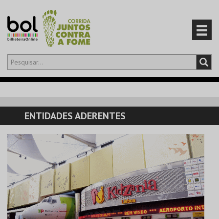
Olá,
iniciar sessão
PT
0
CARRINHO
ENTIDADES ADERENTES
EVENTOS
CARTÕES
PRODUTOS