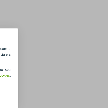
, com o
cia e a
no seu
Cookies
,