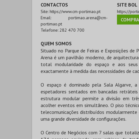
CONTACTOS
SITE BOL
Site:
https://www.cm-portimao.pt
https://por
Email:
portimao.arena@cm-
COMPRA
portimao.pt
Telefone:
282 470 700
QUEM SOMOS
Situado no Parque de Feiras e Exposições de P
Arena é um pavilhão moderno, de arquitectura 
total modularidade do espaço e aos seus
exactamente à medida das necessidades de ca
O espaço é dominado pela Sala Algarve, a a
espetadores sentados em bancadas retráteis
estrutura modular permite a divisão em três
acolher eventos em simultâneo. O piso técnic
telecomunicações distribuídos modularmente 
uma grande diversidade de configurações.
O Centro de Negócios com 7 salas que totali