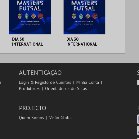
DIA 30
DIA 30
INTERNATIONAL
INTERNATIONAL
MASTERS FUTSAL
MASTERS FUTSAL
2026 - SL BENFICA
2026 - SPORTING
VS PALMA FUTSAL
CP VS JIMBEE
PORTIMÃO ARENA
PORTIMÃO ARENA
CARTA
AUTENTICAÇÃO
MAIS INFO
MAIS INFO
s
Login & Registo de Clientes
Minha Conta
Produtores
Orientadores de Salas
COMPRAR
COMPRAR
PROJECTO
Quem Somos
Visão Global