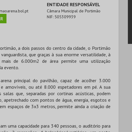
ENTIDADE RESPONSÁVEL
timaoarena.bol.pt
Câmara Municipal de Portimão
NIF:
505309939
R
ortimão, a dois passos do centro da cidade, o Portimão
vanguardista, que graças à sua enorme versatilidade, à
 mais de 6.000m2 de área permite uma utilização
da evento.
rena principal do pavilhão, capaz de acolher 3.000
 e amovíveis, ou até 8.000 espetadores em pé. A sua
 salas que, separadas por cortinas acústicas, podem
o, apetrechado com pontos de água, energia, esgotos e
em espaços de 3x3 metros, permite ainda a criação de
zam uma capacidade para 340 pessoas, o auditório para