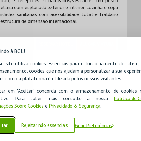
ão, 2 recepções, 4 balneários/vestiários, um posto
etaria com esplanada exterior e interior, cozinha e copa
idades sanitárias com acessibilidade total e fraldário
estrutura de dimensão internacional.
RESERVAR HOTEL
ALUGAR VIATURA
indo à BOL!
o site utiliza cookies essenciais para o funcionamento do site e
ra do Moinho

nsentimento, cookies que nos ajudam a personalizar a sua experiên
er como a plataforma é utilizada pelos nossos visitantes.
icar em "Aceitar" concorda com o armazenamento de cookies 
ositivo. Para saber mais consulte a nossa
Política de 
ações Sobre Cookies
e
Privacidade & Segurança
.
itar
Rejeitar não essenciais
Gerir Preferências