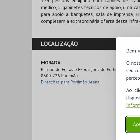
174 pessoas equipado com cabines de traduç
médico, 5 gabinetes técnicos de apoio, uma caf
para apoio a banquetes, sala de imprensa, un
completam a extraordinária oferta desta infra-
LOCALIZAÇÃO
Bem-v
MORADA
O noss
Parque de Feiras e Exposições de Portimão – Caldei
seu co
8500-726 Portimão
perceb
Direcções para Portimão Arena
Ao cl
disp
Inform
Ace