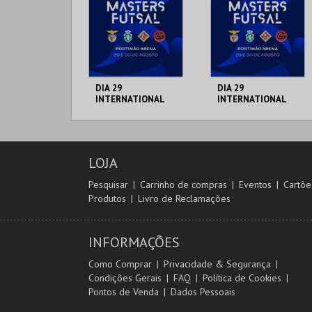
DIA 29
DIA 29
INTERNATIONAL
INTERNATIONAL
MASTERS FUTSAL
MASTERS FUTSAL
2026 - SPORTING
2026 - SL BENFICA
CP VS PALMA
VS FC JIMBEE CAR
PORTIMÃO ARENA
PORTIMÃO ARENA
FUTSAL
LOJA
MAIS INFO
MAIS INFO
Pesquisar
Carrinho de compras
Eventos
Cartõe
Produtos
Livro de Reclamações
COMPRAR
COMPRAR
INFORMAÇÕES
Como Comprar
Privacidade & Segurança
Condições Gerais
FAQ
Política de Cookies
Pontos de Venda
Dados Pessoais