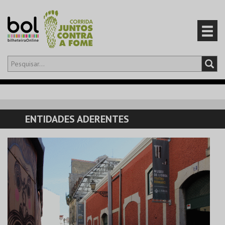
Olá,
iniciar sessão
PT
0
CARRINHO
ENTIDADES ADERENTES
EVENTOS
CARTÕES
PRODUTOS