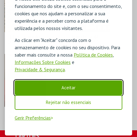
MAIS INFO
MAIS INFO
funcionamento do site e, com o seu consentimento,
cookies que nos ajudam a personalizar a sua
COMPRAR
COMPRAR
experiência e a perceber como a plataforma é
utilizada pelos nossos visitantes.
TEATRO ROMANO -
POVO ESTÁ NA
Ao clicar em "Aceitar" concorda com o
QUANTAS VIDAS
RUA! PRAÇAS E
armazenamento de cookies no seu dispositivo. Para
GUARDA UM
PAÇOS DAS
FRAGMENTO -
REVOLUÇÕES -
saber mais consulte a nossa
Política de Cookies
,
VISITA ORIENTADA
PERCURSO
ML - TEATRO
ML - TEATRO
Informações Sobre Cookies
e
ROMANO
ROMANO
Privacidade & Segurança
.
MAIS INFO
MAIS INFO
Aceitar
COMPRAR
COMPRAR
Rejeitar não essenciais
TEATRO ROMANO -
UMA CIDADE COM
Gerir Preferências
2000 ANOS - VISITA
- PAGO
ML - TEATRO
CARTÕES
ROMANO