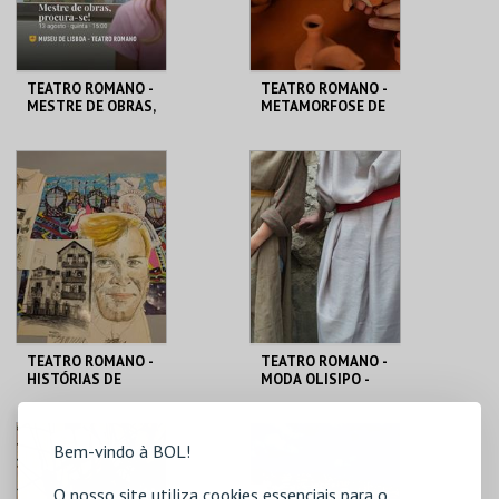
COMPRAR
COMPRAR
TEATRO ROMANO -
TEATRO ROMANO -
MESTRE DE OBRAS,
METAMORFOSE DE
PROCURA-SE! -
UM FRAGMENTO -
OFICINAS DE
OFICINA
VERÃO
ML - TEATRO
ML - TEATRO
ROMANO
ROMANO
MAIS INFO
MAIS INFO
COMPRAR
COMPRAR
TEATRO ROMANO -
TEATRO ROMANO -
HISTÓRIAS DE
MODA OLISIPO -
LISBOA CONTADAS
OFICINA
...POR UM ITALIANO
ML - TEATRO
ML - TEATRO
Bem-vindo à BOL!
ROMANO
ROMANO
O nosso site utiliza cookies essenciais para o