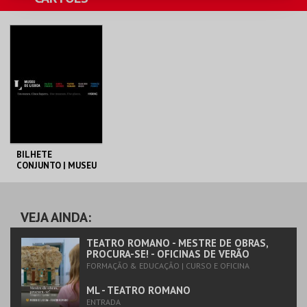
MAIS INFO
COMPRAR
BILHETE
CONJUNTO | MUSEU
DE LISBOA
ML - PALÁCIO
PIMENTA
AQUISIÇÃO
VEJA AINDA:
MAIS INFO
TEATRO ROMANO - MESTRE DE OBRAS,
PROCURA-SE! - OFICINAS DE VERÃO
FORMAÇÃO & EDUCAÇÃO | CURSO E OFICINA
COMPRAR
ML - TEATRO ROMANO
ENTRADA