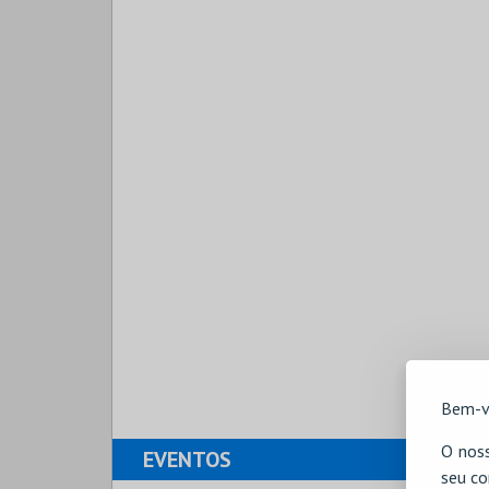
Bem-v
O noss
EVENTOS
seu co