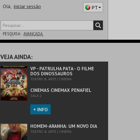
Olá,
iniciar sessão
PT
PESQUISA:
AVANÇADA
DISTRITO
VEJA AINDA:
SALA
VP - PATRULHA PATA - O FILME
DOS DINOSSAUROS
TEATRO & ARTE | CINEMA
CINEMAS CINEMAX PENAFIEL
SALA 2
+ INFO
HOMEM-ARANHA: UM NOVO DIA
TEATRO & ARTE | CINEMA