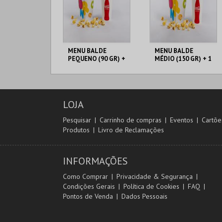
MENU BALDE
MENU BALDE
PEQUENO (90 GR) +
MÉDIO (150 GR) + 1
1 BEBIDA DE 750
BEBIDA DE 750 ML
CENÁRIO CASUAL
CENÁRIO CASUAL
ML
LOJA
MAIS INFO
MAIS INFO
Pesquisar
Carrinho de compras
Eventos
Cartõe
Produtos
Livro de Reclamações
COMPRAR
COMPRAR
INFORMAÇÕES
Como Comprar
Privacidade & Segurança
Condições Gerais
Política de Cookies
FAQ
Pontos de Venda
Dados Pessoais