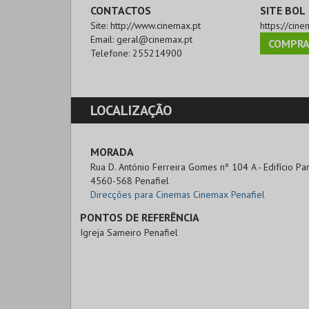
CONTACTOS
SITE BOL
Site:
http://www.cinemax.pt
https://cine
Email:
geral@cinemax.pt
COMPRA
Telefone:
255214900
LOCALIZAÇÃO
MORADA
Rua D. António Ferreira Gomes nº 104 A - Edifício P
4560-568 Penafiel
Direcções para Cinemas Cinemax Penafiel
PONTOS DE REFERÊNCIA
Igreja Sameiro Penafiel