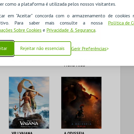
er como a plataforma é utilizada pelos nossos visitantes.
icar em "Aceitar" concorda com o armazenamento de cookies 
ositivo. Para saber mais consulte a nossa
Política de 
ações Sobre Cookies
e
Privacidade & Segurança
.
itar
Rejeitar não essenciais
Gerir Preferências
ICE CREAM MAN
VP| MÍNIMOS &
MONSTROS
CINEMAS CINEMAX
CINEMAS CINEMAX
PENAFIEL
PENAFIEL
MAIS INFO
MAIS INFO
COMPRAR
COMPRAR
VP | VAIANA
A ODISSEIA