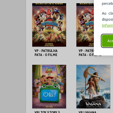
perceb
Ao cl
disp
Inform
Ace
VP - PATRULHA
VP - PATRULHA
PATA - O FILME
PATA - O FILME
DOS DINOSSAUROS
DOS DINOSSAUROS
CINEMAS CINEMAX
CINEMAS CINEMAX
PENAFIEL
PENAFIEL
MAIS INFO
MAIS INFO
COMPRAR
COMPRAR
VP| TOY STORY 5
VP | VAIANA