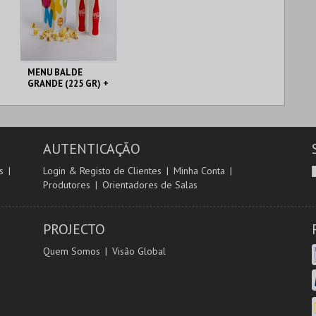
MENU BALDE
GRANDE (225 GR) +
2 BEBIDAS DE 500
CENÁRIO CASUAL
ML
AUTENTICAÇÃO
MAIS INFO
s
Login & Registo de Clientes
Minha Conta
Produtores
Orientadores de Salas
COMPRAR
PROJECTO
Quem Somos
Visão Global