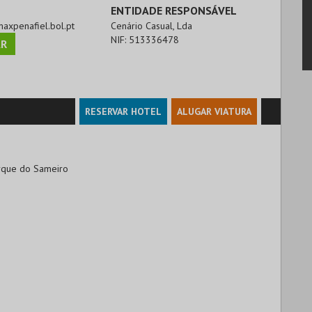
ENTIDADE RESPONSÁVEL
maxpenafiel.bol.pt
Cenário Casual, Lda
NIF:
513336478
R
RESERVAR HOTEL
ALUGAR VIATURA
arque do Sameiro
