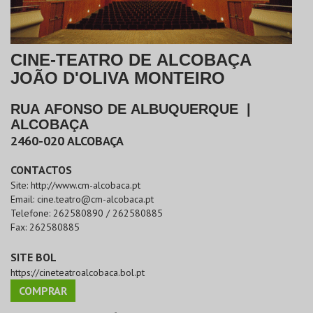
CINE-TEATRO DE ALCOBAÇA
JOÃO D'OLIVA MONTEIRO
RUA AFONSO DE ALBUQUERQUE
|
ALCOBAÇA
2460-020
ALCOBAÇA
CONTACTOS
Site:
http://www.cm-alcobaca.pt
Email:
cine.teatro@cm-alcobaca.pt
Telefone:
262580890 / 262580885
Fax:
262580885
SITE BOL
https://cineteatroalcobaca.bol.pt
COMPRAR