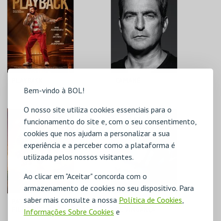
PLAYBACK
CAMANÉ
Bem-vindo à BOL!
O nosso site utiliza cookies essenciais para o
CINE-TEATRO DE
CINE-TEATRO DE
funcionamento do site e, com o seu consentimento,
ALCOBAÇA
ALCOBAÇA
cookies que nos ajudam a personalizar a sua
MAIS INFO
MAIS INFO
experiência e a perceber como a plataforma é
utilizada pelos nossos visitantes.
COMPRAR
COMPRAR
Ao clicar em "Aceitar" concorda com o
armazenamento de cookies no seu dispositivo. Para
saber mais consulte a nossa
Política de Cookies
,
PATRULHA PATA: O
MUTINY: CÓDIGO
FILME DOS
DE VINGANÇA
Informações Sobre Cookies
e
DINOSSAUROS