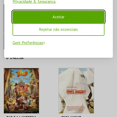
Privacidade & Segurança
.
CINE-TEATRO DE
CINE-TEATRO DE
ALCOBAÇA
ALCOBAÇA
Aceitar
MAIS INFO
MAIS INFO
Rejeitar não essenciais
COMPRAR
COMPRAR
Gerir Preferências
GALA DOS 80 ANOS
SPA WEEKEND
D' O ALCOA
CINE-TEATRO DE
CINE-TEATRO DE
ALCOBAÇA
ALCOBAÇA
MAIS INFO
MAIS INFO
COMPRAR
COMPRAR