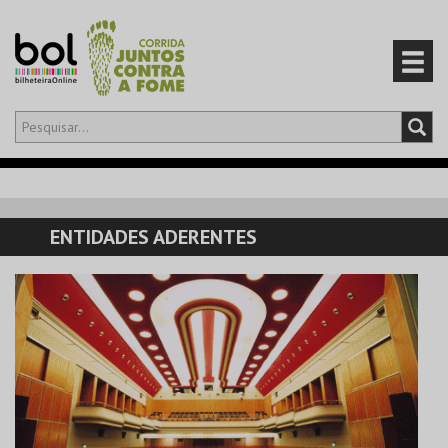
Olá,
iniciar sessão
PT
0
CARRINHO
ENTIDADES ADERENTES
EVENTOS
CARTÕES
PRODUTOS