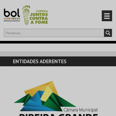
Olá,
iniciar sessão
PT
0
CARRINHO
ENTIDADES ADERENTES
EVENTOS
CARTÕES
PRODUTOS