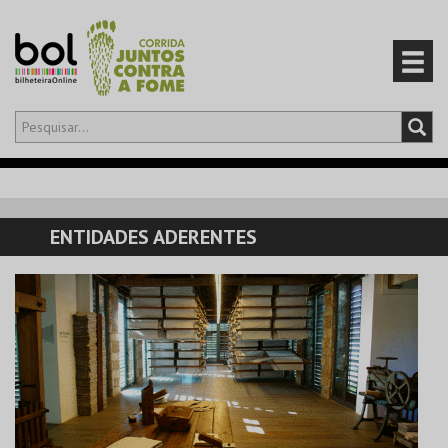
Olá,
iniciar sessão
PT
0
CARRINHO
ENTIDADES ADERENTES
EVENTOS
CARTÕES
PRODUTOS