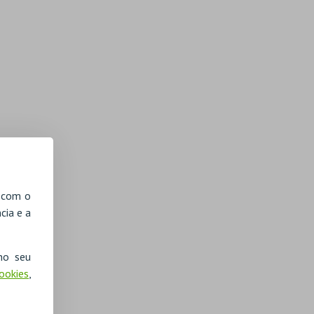
, com o
cia e a
no seu
Cookies
,