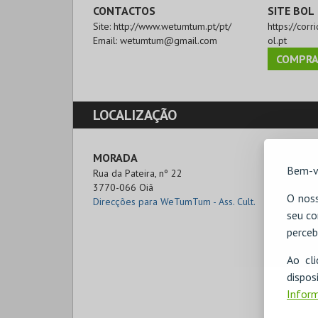
CONTACTOS
SITE BOL
Site:
http://www.wetumtum.pt/pt/
https://cor
Email:
wetumtum@gmail.com
ol.pt
COMPRA
LOCALIZAÇÃO
MORADA
Bem-v
Rua da Pateira, nº 22

3770-066 Oiã
O noss
Direcções para WeTumTum - Ass. Cult.
seu co
perceb
Ao cl
disp
Inform