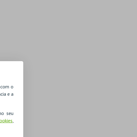
, com o
cia e a
no seu
Cookies
,