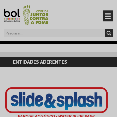
Olá,
iniciar sessão
PT
0
CARRINHO
ENTIDADES ADERENTES
EVENTOS
CARTÕES
PRODUTOS