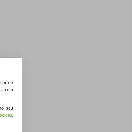
, com o
cia e a
no seu
Cookies
,