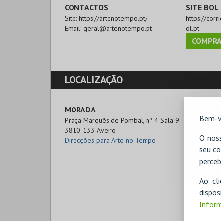
CONTACTOS
SITE BOL
Site:
https://artenotempo.pt/
https://cor
Email:
geral@artenotempo.pt
ol.pt
COMPRA
LOCALIZAÇÃO
MORADA
Bem-v
Praça Marquês de Pombal, nº 4 Sala 9

3810-133 Aveiro
O noss
Direcções para Arte no Tempo
seu co
perceb
Ao cl
disp
Inform