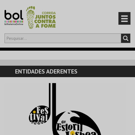
Olá,
iniciar sessão
PT
0
CARRINHO
ENTIDADES ADERENTES
EVENTOS
CARTÕES
PRODUTOS