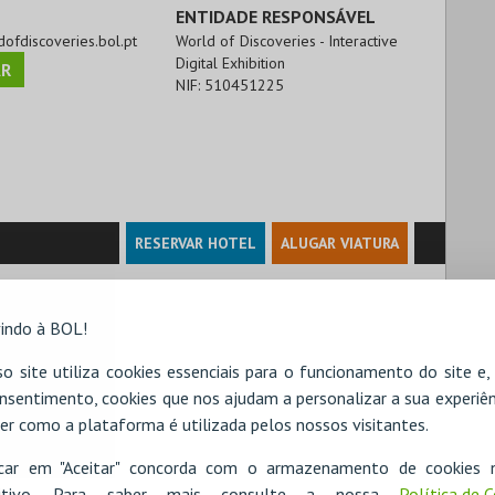
ENTIDADE RESPONSÁVEL
dofdiscoveries.bol.pt
World of Discoveries - Interactive
Digital Exhibition
R
NIF:
510451225
RESERVAR HOTEL
ALUGAR VIATURA
indo à BOL!
o site utiliza cookies essenciais para o funcionamento do site e
nsentimento, cookies que nos ajudam a personalizar a sua experiên
er como a plataforma é utilizada pelos nossos visitantes.
icar em "Aceitar" concorda com o armazenamento de cookies 
ositivo. Para saber mais consulte a nossa
Política de 