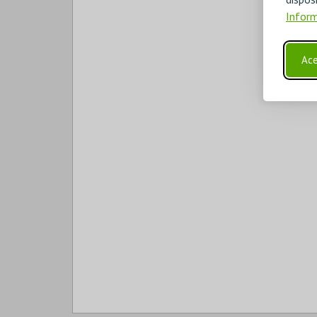
Inform
Ace