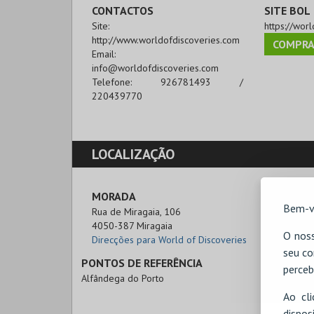
CONTACTOS
SITE BOL
Site:
https://worl
http://www.worldofdiscoveries.com
COMPRA
Email:
info@worldofdiscoveries.com
Telefone:
926781493 /
220439770
LOCALIZAÇÃO
MORADA
Bem-v
Rua de Miragaia, 106

4050-387 Miragaia
O noss
Direcções para World of Discoveries
seu co
PONTOS DE REFERÊNCIA
perceb
Alfândega do Porto
Ao cl
disp