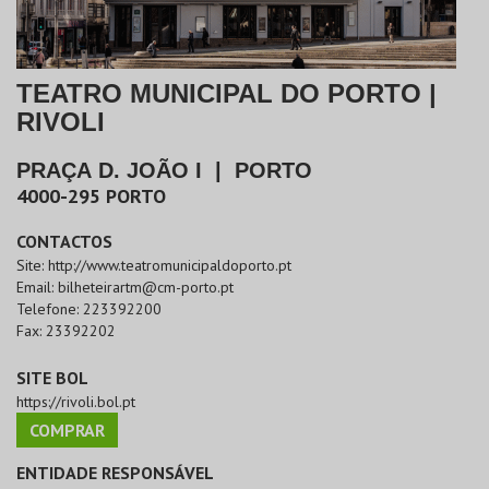
TEATRO MUNICIPAL DO PORTO |
RIVOLI
PRAÇA D. JOÃO I
|
PORTO
4000-295
PORTO
CONTACTOS
Site:
http://www.teatromunicipaldoporto.pt
Email:
bilheteirartm@cm-porto.pt
Telefone:
223392200
Fax:
23392202
SITE BOL
https://rivoli.bol.pt
COMPRAR
ENTIDADE RESPONSÁVEL