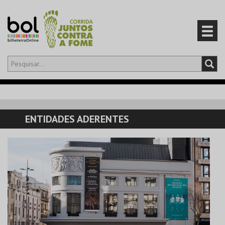
Olá,
iniciar sessão
PT
0
CARRINHO
ENTIDADES ADERENTES
EVENTOS
CARTÕES
PRODUTOS