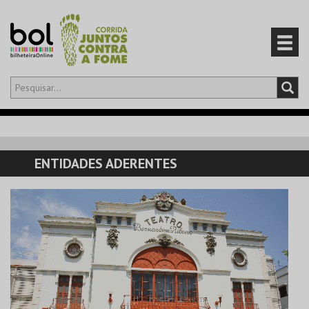
Olá,
iniciar sessão
PT
0
CARRINHO
ENTIDADES ADERENTES
EVENTOS
CARTÕES
PRODUTOS