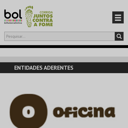
Olá,
iniciar sessão
PT
0
CARRINHO
ENTIDADES ADERENTES
EVENTOS
CARTÕES
PRODUTOS